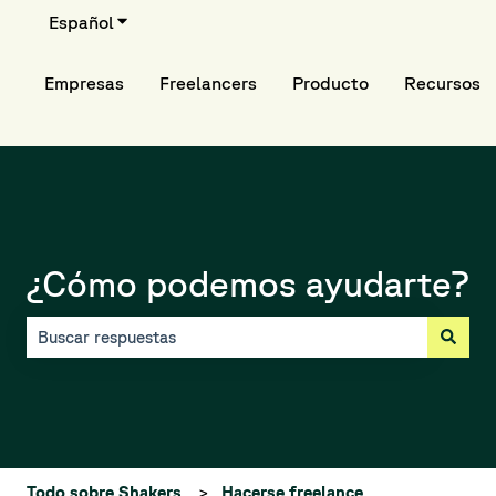
Español
Traducciones de Mostrar submenú de
Empresas
Freelancers
Producto
Recursos
¿Cómo podemos ayudarte?
No hay sugerencias porque el campo de búsqueda está vací
Todo sobre Shakers
Hacerse freelance