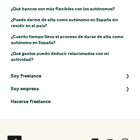
¿Qué bancos son más flexibles con los autónomos?
¿Puedo darme de alta como autónomo en España sin
residir en el país?
¿Cuánto tiempo lleva el proceso de darse de alta como
autónomo en España?
¿Qué gastos puedo deducir relacionados con mi
actividad?
Soy freelance
Soy empresa
Proceso de admisión
Hacerse freelance
Tu perfil
Proceso de registro
Proyectos
El día a día en la plataforma
Gestión de facturas
Mi organización