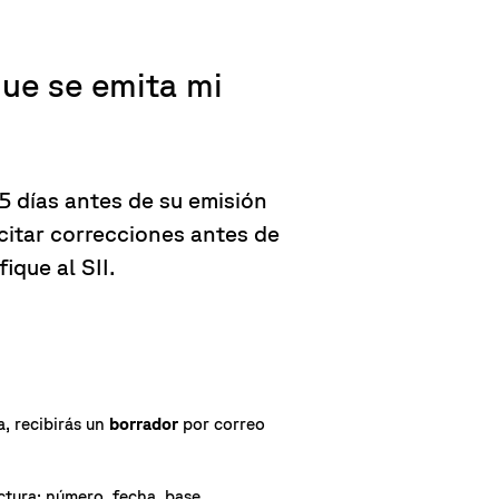
ue se emita mi
 5 días antes de su emisión
citar correcciones antes de
ique al SII.
a, recibirás un
borrador
por correo
ctura: número, fecha, base