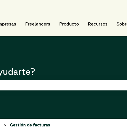
submenú de
mpresas
Freelancers
Producto
Recursos
Sobr
yudarte?
e búsqueda está vacío.
Gestión de facturas