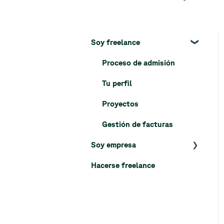
Soy freelance
Proceso de admisión
Tu perfil
Proyectos
Gestión de facturas
Soy empresa
Hacerse freelance
Proceso de registro
El día a día en la
plataforma
Mi organización