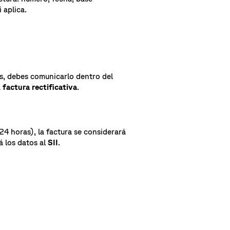
 aplica.
tes, debes comunicarlo dentro del
a
factura rectificativa
.
24 horas), la factura se considerará
á los datos al
SII
.