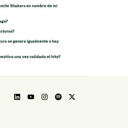
s emite Shakers en nombre de mi
pago?
acturas?
ctura se genera igualmente o hay
omático una vez validado el hito?