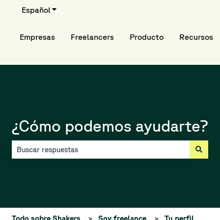
Español
Traducciones de Mostrar submenú de
Empresas
Freelancers
Producto
Recursos
¿Cómo podemos ayudarte?
No hay sugerencias porque el campo de búsqueda está vací
Todo sobre Shakers
Soy freelance
Tu perfil