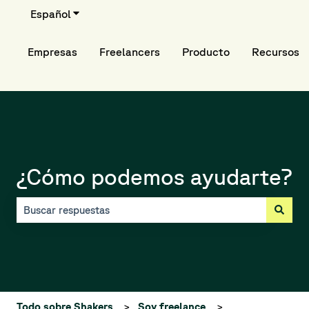
Español
Traducciones de Mostrar submenú de
Empresas
Freelancers
Producto
Recursos
¿Cómo podemos ayudarte?
No hay sugerencias porque el campo de búsqueda está vací
Todo sobre Shakers
Soy freelance